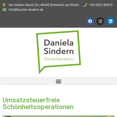
Am Halben Mond 2a | 46446 Emmerich am Rhein
+49 2822 96970
info@kanzlei-sindern.de
Umsatzsteuerfreie
Schönheitsoperationen