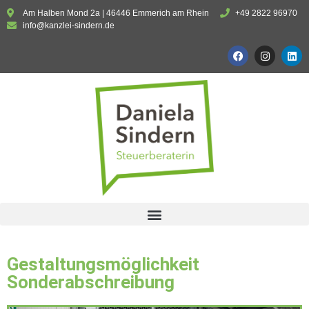
Am Halben Mond 2a | 46446 Emmerich am Rhein
+49 2822 96970
info@kanzlei-sindern.de
Gestaltungsmöglichkeit
Sonderabschreibung