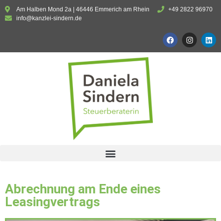
Am Halben Mond 2a | 46446 Emmerich am Rhein
+49 2822 96970
info@kanzlei-sindern.de
Abrechnung am Ende eines
Leasingvertrags