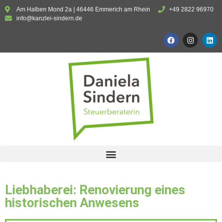
Am Halben Mond 2a | 46446 Emmerich am Rhein
+49 2822 96970
info@kanzlei-sindern.de
Liebhaberei: Renovierung eines
historischen Anwesens