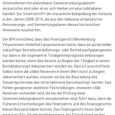
Unternehmen mit erkennbarer Gewinnerzielungsabsicht
einzustufen sind oder ob es sich hierbei um eine Liebhaberei
handelt. Der Streit betrifft die steuerliche Behandlung der Verluste
in den Jahren 2008-2016, die aus den teilweise umgesetzten
Renovierungs- und Vermietungsplänen dieses historischen
Anwesens resultierten.
Der BFH entschied, dass das Finanzgericht Mecklenburg-
Vorpommern fehlerhaft angenommen hatte, dass ein potenzieller
zukünftiger Betriebsveräußerungs- oder Betriebsaufgabengewinn
nur dann in die sogenannte Totalgewinnprognose einbezogen
werden könne, wenn dies bereits zu Beginn der Tätigkeit in einem
Betriebskonzept dokumentiert worden sei. Dies ist unzutreffend.
Selbst wenn die stillen Reserven in ihrem Wert nicht zu Beginn
dokumentiert wurden, müssen sie bei der Beurteilung des
Gesamtpotentials des Unternehmens berücksichtigt werden. Das
Fehlen geeigneter objektiver Feststellungen, inwieweit stille
Reserven vorhanden sind, die bei der Prüfung einer
Gewinnerzielungsabsicht einzubeziehen sind, führt dazu, dass die
früheren Entscheidungen des Finanzamts und des Finanzgerichts
keinen Bestand haben können. Das Finanzgericht muss daher
erneut prüfen, die Herangehensweise des Eigentümers an das