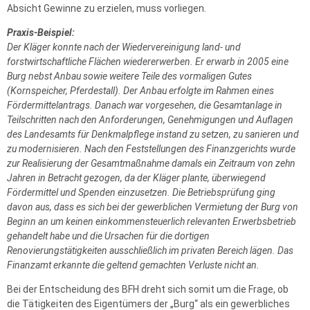
Absicht Gewinne zu erzielen, muss vorliegen.
Praxis-Beispiel:
Der Kläger konnte nach der Wiedervereinigung land- und
forstwirtschaftliche Flächen wiedererwerben. Er erwarb in 2005 eine
Burg nebst Anbau sowie weitere Teile des vormaligen Gutes
(Kornspeicher, Pferdestall). Der Anbau erfolgte im Rahmen eines
Fördermittelantrags. Danach war vorgesehen, die Gesamtanlage in
Teilschritten nach den Anforderungen, Genehmigungen und Auflagen
des Landesamts für Denkmalpflege instand zu setzen, zu sanieren und
zu modernisieren. Nach den Feststellungen des Finanzgerichts wurde
zur Realisierung der Gesamtmaßnahme damals ein Zeitraum von zehn
Jahren in Betracht gezogen, da der Kläger plante, überwiegend
Fördermittel und Spenden einzusetzen. Die Betriebsprüfung ging
davon aus, dass es sich bei der gewerblichen Vermietung der Burg von
Beginn an um keinen einkommensteuerlich relevanten Erwerbsbetrieb
gehandelt habe und die Ursachen für die dortigen
Renovierungstätigkeiten ausschließlich im privaten Bereich lägen. Das
Finanzamt erkannte die geltend gemachten Verluste nicht an.
Bei der Entscheidung des BFH dreht sich somit um die Frage, ob
die Tätigkeiten des Eigentümers der „Burg“ als ein gewerbliches