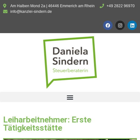
Am Halben Mond 2a | 46446 Emmerich am Rhein
+49 2822 96970
info@kanzlei-sindern.de
Leiharbeitnehmer: Erste
Tätigkeitsstätte