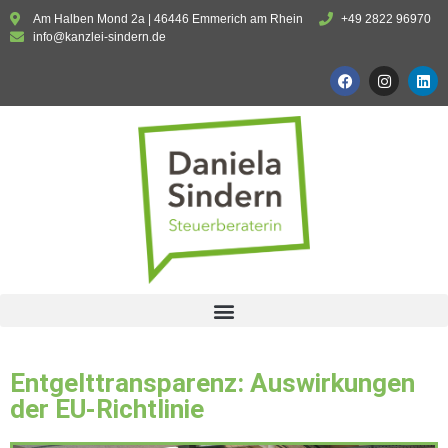
Am Halben Mond 2a | 46446 Emmerich am Rhein
+49 2822 96970
info@kanzlei-sindern.de
Entgelttransparenz: Auswirkungen
der EU-Richtlinie