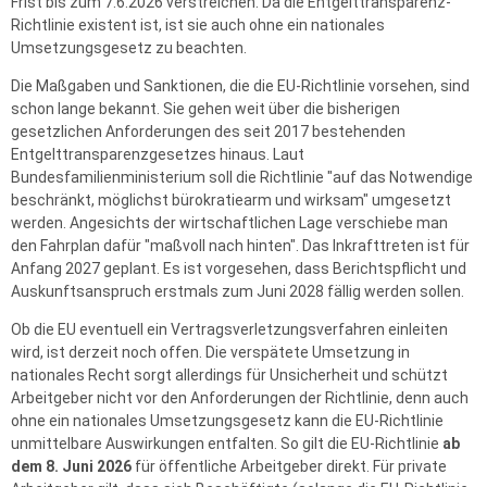
Frist bis zum 7.6.2026 verstreichen. Da die Entgelttransparenz-
Richtlinie existent ist, ist sie auch ohne ein nationales
Umsetzungsgesetz zu beachten.
Die Maßgaben und Sanktionen, die die EU-Richtlinie vorsehen, sind
schon lange bekannt. Sie gehen weit über die bisherigen
gesetzlichen Anforderungen des seit 2017 bestehenden
Entgelttransparenzgesetzes hinaus. Laut
Bundesfamilienministerium soll die Richtlinie "auf das Notwendige
beschränkt, möglichst bürokratiearm und wirksam" umgesetzt
werden. Angesichts der wirtschaftlichen Lage verschiebe man
den Fahrplan dafür "maßvoll nach hinten". Das Inkrafttreten ist für
Anfang 2027 geplant. Es ist vorgesehen, dass Berichtspflicht und
Auskunftsanspruch erstmals zum Juni 2028 fällig werden sollen.
Ob die EU eventuell ein Vertragsverletzungsverfahren einleiten
wird, ist derzeit noch offen. Die verspätete Umsetzung in
nationales Recht sorgt allerdings für Unsicherheit und schützt
Arbeitgeber nicht vor den Anforderungen der Richtlinie, denn auch
ohne ein nationales Umsetzungsgesetz kann die EU-Richtlinie
unmittelbare Auswirkungen entfalten. So gilt die EU-Richtlinie
ab
dem 8. Juni 2026
für öffentliche Arbeitgeber direkt. Für private