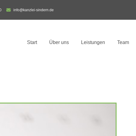
0
info@kanzlei-sindern.de
Start
Über uns
Leistungen
Team