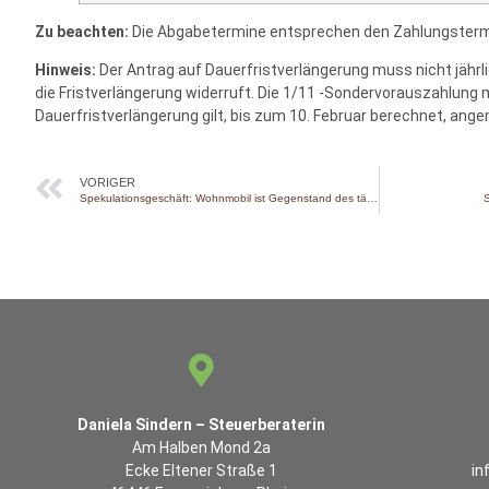
Zu beachten:
Die Abgabetermine entsprechen den Zahlungsterm
Hinweis:
Der Antrag auf Dauerfristverlängerung muss nicht jährl
die Fristverlängerung widerruft. Die 1/11 -Sondervorauszahlung 
Dauerfristverlängerung gilt, bis zum 10. Februar berechnet, ang
VORIGER
Spekulationsgeschäft: Wohnmobil ist Gegenstand des täglichen Gebrauchs
S
Daniela Sindern – Steuerberaterin
Am Halben Mond 2a
Ecke Eltener Straße 1
in