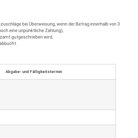
uschläge bei Überweisung, wenn der Betrag innerhalb von 3
och eine unpünktliche Zahlung),
anzamt gutgeschrieben wird,
 abbucht.
Abgabe- und Fälligkeitstermin