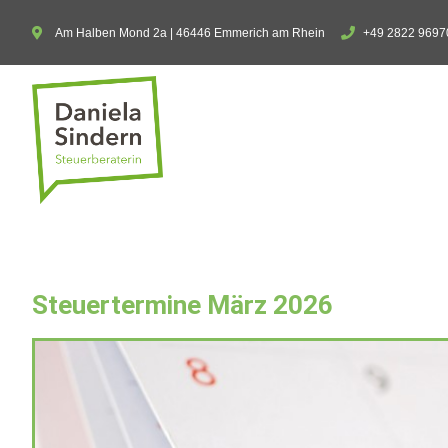
Am Halben Mond 2a | 46446 Emmerich am Rhein
+49 2822 9697
Steuertermine März 2026