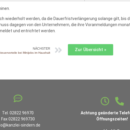
inen.
ich wiederholt werden, da die Dauerfristverlängerung solange gilt, b
muss dagegen von den Unternehmern, die ihre Voranmeldungen monatlic
emeldet und entrichtet werden.
NÄCHSTER
Zur Übersicht »
teuervorteile bei Minijobs im Haushalt
Tel. 02822 96970
Achtung geänderte Telef
Fax 02822 969730
Öffnungszeiten!
fo@kanzlei-sindern.de