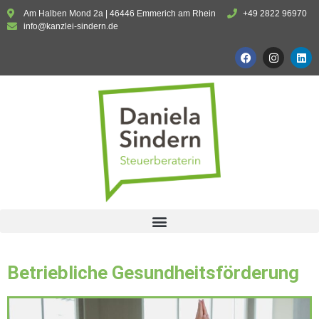
Am Halben Mond 2a | 46446 Emmerich am Rhein
+49 2822 96970
info@kanzlei-sindern.de
Betriebliche Gesundheitsförderung