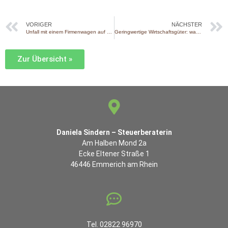
VORIGER
NÄCHSTER
Unfall mit einem Firmenwagen auf einer privaten oder betrieblichen Fahrt
Geringwertige Wirtschaftsgüter: was zu beachten ist
Zur Übersicht »
Daniela Sindern – Steuerberaterin
Am Halben Mond 2a
Ecke Eltener Straße 1
46446 Emmerich am Rhein
Tel. 02822 96970