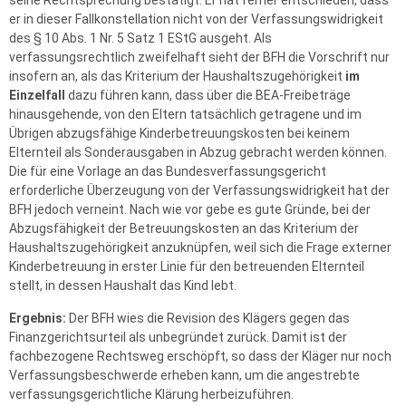
seine Rechtsprechung bestätigt. Er hat ferner entschieden, dass
er in dieser Fallkonstellation nicht von der Verfassungswidrigkeit
des § 10 Abs. 1 Nr. 5 Satz 1 EStG ausgeht. Als
verfassungsrechtlich zweifelhaft sieht der BFH die Vorschrift nur
insofern an, als das Kriterium der Haushaltszugehörigkeit
im
Einzelfall
dazu führen kann, dass über die BEA-Freibeträge
hinausgehende, von den Eltern tatsächlich getragene und im
Übrigen abzugsfähige Kinderbetreuungskosten bei keinem
Elternteil als Sonderausgaben in Abzug gebracht werden können.
Die für eine Vorlage an das Bundesverfassungsgericht
erforderliche Überzeugung von der Verfassungswidrigkeit hat der
BFH jedoch verneint. Nach wie vor gebe es gute Gründe, bei der
Abzugsfähigkeit der Betreuungskosten an das Kriterium der
Haushaltszugehörigkeit anzuknüpfen, weil sich die Frage externer
Kinderbetreuung in erster Linie für den betreuenden Elternteil
stellt, in dessen Haushalt das Kind lebt.
Ergebnis:
Der BFH wies die Revision des Klägers gegen das
Finanzgerichtsurteil als unbegründet zurück. Damit ist der
fachbezogene Rechtsweg erschöpft, so dass der Kläger nur noch
Verfassungsbeschwerde erheben kann, um die angestrebte
verfassungsgerichtliche Klärung herbeizuführen.