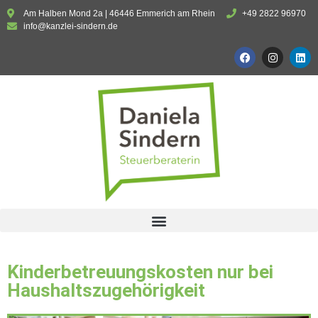
Am Halben Mond 2a | 46446 Emmerich am Rhein
+49 2822 96970
info@kanzlei-sindern.de
Kinderbetreuungskosten nur bei
Haushaltszugehörigkeit