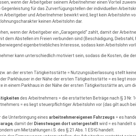
sen, wenn der Arbeitgeber seinem Arbeitnehmer einen Vorteil zuwendet,
e Gegenleistung für das Zurverfügungstellen der individuellen Arbeits
rbeitgeber und Arbeitnehmer bewirkt wird, liegt kein Arbeitslohn vor
lohnungscharakter keinen Arbeitslohn dar.
gehen, wenn der Arbeitgeber ein „Garagengeld“ zahlt, damit der Arbei
ie mit dem Abstellen im Freien verbunden sind (Beschädigung, Diebstah
berwiegend eigenbetriebliches Interesse, sodass kein Arbeitslohn vorl
ehmer kann unterschiedlich motiviert sein, sodass die Kosten, die der
w. an der ersten Tätigkeitsstätte = Nutzungsüberlassung stellt keine
der Parkhäuser in der Nähe der ersten Tätigkeitsstätte = es liegt insow
ze in einem Parkhaus in der Nähe der ersten Tätigkeitsstätte an, um d
ätigkeiten
des Arbeitnehmers = die erstatteten Beträge nach § 3 Nr. 16
tnehmers = es liegt steuerpflichtiger Arbeitslohn vor (das gilt auch b
r die Unterbringung eines
arbeitnehmereigenen Fahrzeugs
= es hande
Garage
, damit der
Dienstwagen dort untergestellt
wird = es handelt 
sondern um Mietzahlungen i.S. des § 21 Abs. 1 EStG handelt.