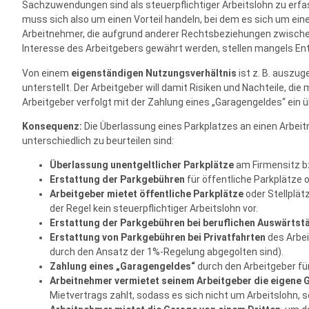
Sachzuwendungen sind als steuerpflichtiger Arbeitslohn zu erfas
muss sich also um einen Vorteil handeln, bei dem es sich um ein
Arbeitnehmer, die aufgrund anderer Rechtsbeziehungen zwischen A
Interesse des Arbeitgebers gewährt werden, stellen mangels Ent
Von einem
eigenständigen Nutzungsverhältnis
ist z. B. auszu
unterstellt. Der Arbeitgeber will damit Risiken und Nachteile, d
Arbeitgeber verfolgt mit der Zahlung eines „Garagengeldes“ ein ü
Konsequenz:
Die Überlassung eines Parkplatzes an einen Arbeitn
unterschiedlich zu beurteilen sind:
Überlassung unentgeltlicher Parkplätze
am Firmensitz bz
Erstattung der Parkgebühren
für öffentliche Parkplätze o
Arbeitgeber mietet öffentliche Parkplätze
oder Stellplät
der Regel kein steuerpflichtiger Arbeitslohn vor.
Erstattung der Parkgebühren bei beruflichen Auswärtst
Erstattung von Parkgebühren bei Privatfahrten
des Arbei
durch den Ansatz der 1%-Regelung abgegolten sind).
Zahlung eines „Garagengeldes“
durch den Arbeitgeber fü
Arbeitnehmer vermietet seinem Arbeitgeber die eigene 
Mietvertrags zahlt, sodass es sich nicht um Arbeitslohn, 