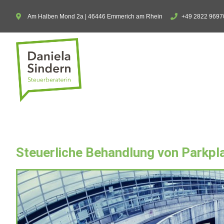
Am Halben Mond 2a | 46446 Emmerich am Rhein
+49 2822 9697
Steuerliche Behandlung von Parkpl