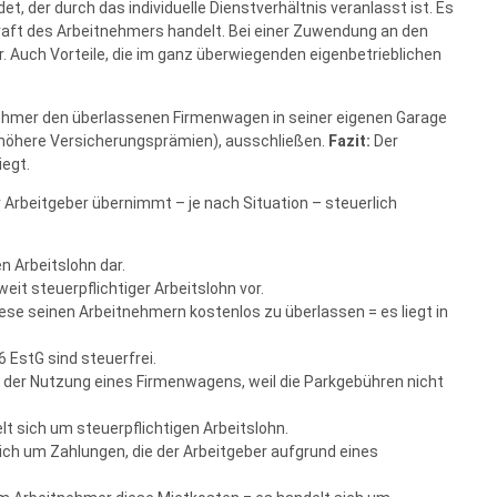
 der durch das individuelle Dienstverhältnis veranlasst ist. Es
kraft des Arbeitnehmers handelt. Bei einer Zuwendung an den
. Auch Vorteile, die im ganz überwiegenden eigenbetrieblichen
tnehmer den überlassenen Firmenwagen in seiner eigenen Garage
l, höhere Versicherungsprämien), ausschließen.
Fazit:
Der
iegt.
 Arbeitgeber übernimmt – je nach Situation – steuerlich
n Arbeitslohn dar.
eit steuerpflichtiger Arbeitslohn vor.
iese seinen Arbeitnehmern kostenlos zu überlassen = es liegt in
 EstG sind steuerfrei.
ei der Nutzung eines Firmenwagens, weil die Parkgebühren nicht
lt sich um steuerpflichtigen Arbeitslohn.
sich um Zahlungen, die der Arbeitgeber aufgrund eines