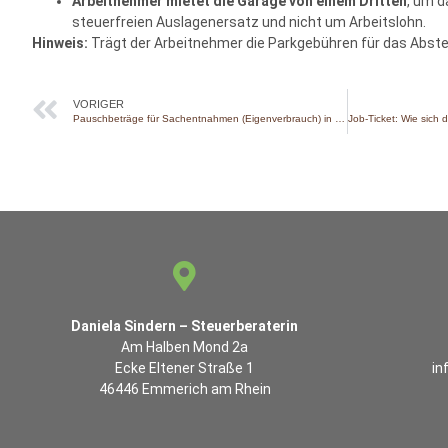
Arbeitnehmer mietet die Garage von einem Dritten
, um d
steuerfreien Auslagenersatz und nicht um Arbeitslohn.
Hinweis:
Trägt der Arbeitnehmer die Parkgebühren für das Abste
VORIGER
Pauschbeträge für Sachentnahmen (Eigenverbrauch) in 2026
Daniela Sindern – Steuerberaterin
Am Halben Mond 2a
Ecke Eltener Straße 1
in
46446 Emmerich am Rhein