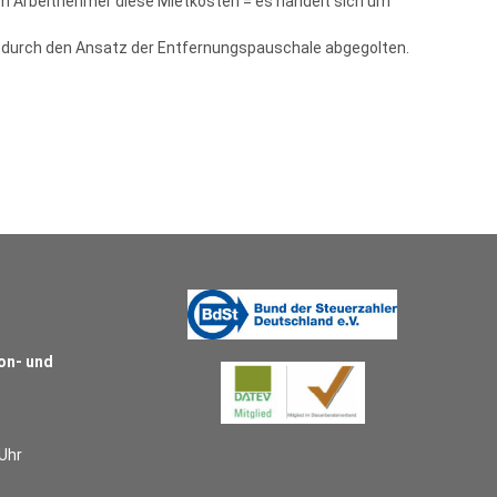
em Arbeitnehmer diese Mietkosten = es handelt sich um
en durch den Ansatz der Entfernungspauschale abgegolten.
on- und
 Uhr