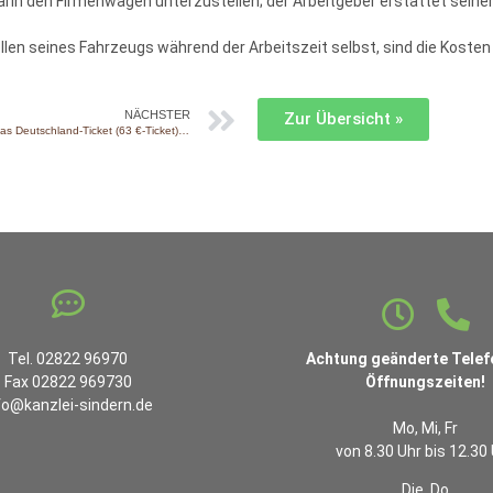
arin den Firmenwagen unterzustellen; der Arbeitgeber erstattet sein
llen seines Fahrzeugs während der Arbeitszeit selbst, sind die Kost
NÄCHSTER
Zur Übersicht »
Job-Ticket: Wie sich das Deutschland-Ticket (63 €-Ticket) auswirkt
Tel. 02822 96970
Achtung geänderte Telef
Fax 02822 969730
Öffnungszeiten!
fo@kanzlei-sindern.de
Mo, Mi, Fr
von 8.30 Uhr bis 12.30
Die, Do