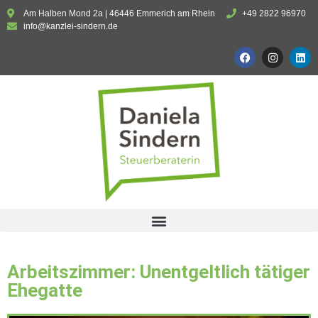
Am Halben Mond 2a | 46446 Emmerich am Rhein
+49 2822 96970
info@kanzlei-sindern.de
Arbeitszimmer: Unentgeltlich tätiger
Ehegatte