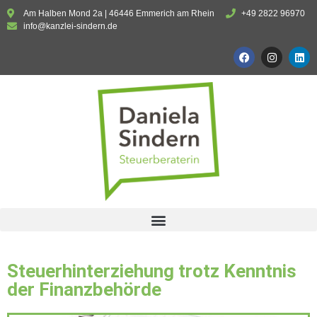
Am Halben Mond 2a | 46446 Emmerich am Rhein
+49 2822 96970
info@kanzlei-sindern.de
Steuerhinterziehung trotz Kenntnis
der Finanzbehörde