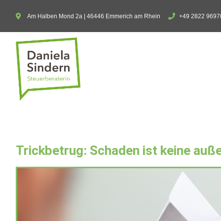
Am Halben Mond 2a | 46446 Emmerich am Rhein
+49 2822 9697
Trickbetrug: Schaden ist keine au