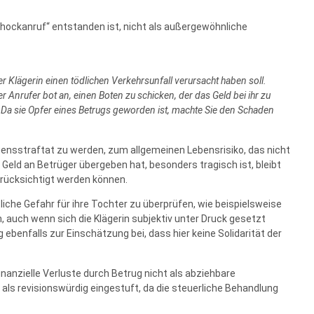
chockanruf“ entstanden ist, nicht als außergewöhnliche
er Klägerin einen tödlichen Verkehrsunfall verursacht haben soll.
Anrufer bot an, einen Boten zu schicken, der das Geld bei ihr zu
 Da sie Opfer eines Betrugs geworden ist, machte Sie den Schaden
gensstraftat zu werden, zum allgemeinen Lebensrisiko, das nicht
Geld an Betrüger übergeben hat, besonders tragisch ist, bleibt
erücksichtigt werden können.
che Gefahr für ihre Tochter zu überprüfen, wie beispielsweise
, auch wenn sich die Klägerin subjektiv unter Druck gesetzt
 ebenfalls zur Einschätzung bei, dass hier keine Solidarität der
inanzielle Verluste durch Betrug nicht als abziehbare
als revisionswürdig eingestuft, da die steuerliche Behandlung