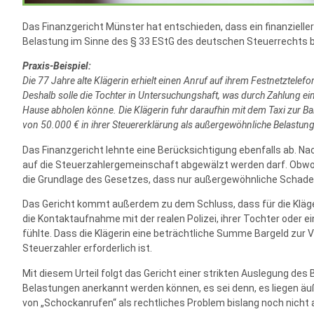
Das Finanzgericht Münster hat entschieden, dass ein finanziell
Belastung im Sinne des § 33 EStG des deutschen Steuerrechts 
Praxis-Beispiel:
Die 77 Jahre alte Klägerin erhielt einen Anruf auf ihrem Festnetztelef
Deshalb solle die Tochter in Untersuchungshaft, was durch Zahlung ei
Hause abholen könne. Die Klägerin fuhr daraufhin mit dem Taxi zur B
von 50.000 € in ihrer Steuererklärung als außergewöhnliche Belastung
Das Finanzgericht lehnte eine Berücksichtigung ebenfalls ab. Na
auf die Steuerzahlergemeinschaft abgewälzt werden darf. Obwohl 
die Grundlage des Gesetzes, dass nur außergewöhnliche Schadens
Das Gericht kommt außerdem zu dem Schluss, dass für die Kläger
die Kontaktaufnahme mit der realen Polizei, ihrer Tochter oder 
fühlte. Dass die Klägerin eine beträchtliche Summe Bargeld zur Ve
Steuerzahler erforderlich ist.
Mit diesem Urteil folgt das Gericht einer strikten Auslegung des
Belastungen anerkannt werden können, es sei denn, es liegen äuß
von „Schockanrufen“ als rechtliches Problem bislang noch nicht