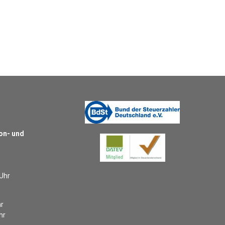
on- und
 Uhr
hr
hr