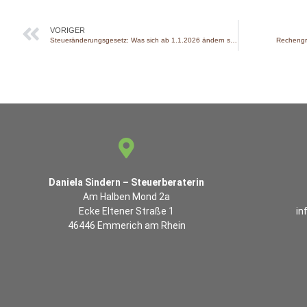
VORIGER
Steueränderungsgesetz: Was sich ab 1.1.2026 ändern soll (Entwurf)
Rechengrö
Daniela Sindern – Steuerberaterin
Am Halben Mond 2a
Ecke Eltener Straße 1
in
46446 Emmerich am Rhein