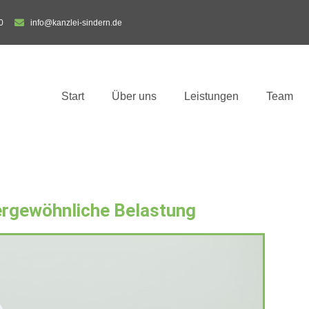
0
info@kanzlei-sindern.de
Start
Über uns
Leistungen
Team
ßergewöhnliche Belastung