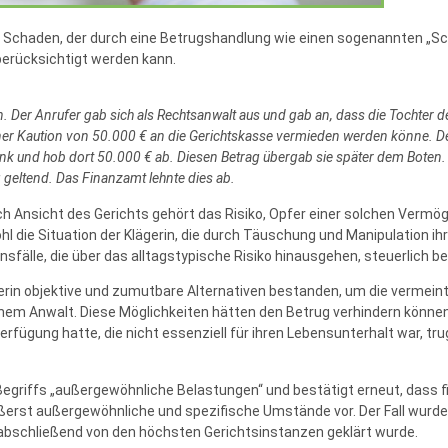
er Schaden, der durch eine Betrugshandlung wie einen sogenannten „S
berücksichtigt werden kann.
on. Der Anrufer gab sich als Rechtsanwalt aus und gab an, dass die Tochter d
ner Kaution von 50.000 € an die Gerichtskasse vermieden werden könne. Der 
ank und hob dort 50.000 € ab. Diesen Betrag übergab sie später dem Boten.
 geltend. Das Finanzamt lehnte dies ab.
ch Ansicht des Gerichts gehört das Risiko, Opfer einer solchen Vermö
die Situation der Klägerin, die durch Täuschung und Manipulation ihr 
fälle, die über das alltagstypische Risiko hinausgehen, steuerlich b
in objektive und zumutbare Alternativen bestanden, um die vermeintli
einem Anwalt. Diese Möglichkeiten hätten den Betrug verhindern können
rfügung hatte, die nicht essenziell für ihren Lebensunterhalt war, trug
 Begriffs „außergewöhnliche Belastungen“ und bestätigt erneut, dass f
erst außergewöhnliche und spezifische Umstände vor. Der Fall wurde 
 abschließend von den höchsten Gerichtsinstanzen geklärt wurde.