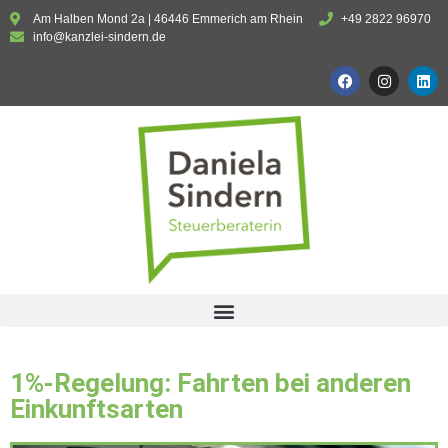
Am Halben Mond 2a | 46446 Emmerich am Rhein
+49 2822 96970
info@kanzlei-sindern.de
1%-Regelung: Fahrten bei anderen
Einkunftsarten