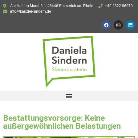
Am Halben Mond 2a | 46446 Emmerich am Rhein
+49 2822 96970
info@kanzlei-sindern.de
Bestattungsvorsorge: Keine
außergewöhnlichen Belastungen